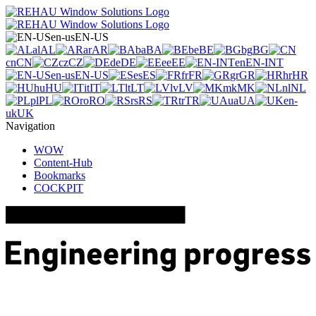
en-us
EN-US
al
AL
ar
AR
ba
BA
be
BE
bg
BG
cn
CN
cz
CZ
de
DE
ee
EE
en
EN-INT
en-us
EN-US
es
ES
fr
FR
gr
GR
hr
HR
hu
HU
it
IT
lt
LT
lv
LV
mk
MK
nl
NL
pl
PL
ro
RO
rs
RS
tr
TR
ua
UA
en-
uk
UK
Navigation
WOW
Content-Hub
Bookmarks
COCKPIT