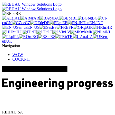
be
BE
al
AL
ar
AR
ba
BA
be
BE
bg
BG
cn
CN
cz
CZ
de
DE
ee
EE
en
EN-INT
en-us
EN-US
es
ES
fr
FR
gr
GR
hr
HR
hu
HU
it
IT
lt
LT
lv
LV
mk
MK
nl
NL
pl
PL
ro
RO
rs
RS
tr
TR
ua
UA
en-
uk
UK
Navigation
WOW
COCKPIT
REHAU SA