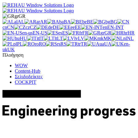
gr
GR
al
AL
ar
AR
ba
BA
be
BE
bg
BG
cn
CN
cz
CZ
de
DE
ee
EE
en
EN-INT
en-us
EN-US
es
ES
fr
FR
gr
GR
hr
HR
hu
HU
it
IT
lt
LT
lv
LV
mk
MK
nl
NL
pl
PL
ro
RO
rs
RS
tr
TR
ua
UA
en-
uk
UK
Πλοήγηση
WOW
Content-Hub
Σελιδοδείκτες
COCKPIT