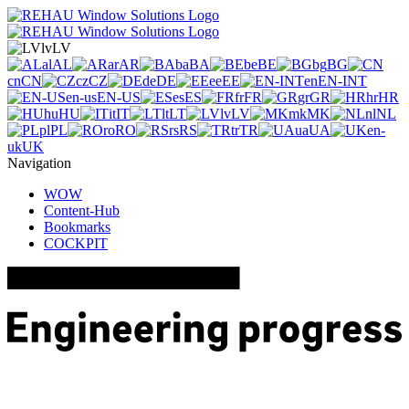
lv
LV
al
AL
ar
AR
ba
BA
be
BE
bg
BG
cn
CN
cz
CZ
de
DE
ee
EE
en
EN-INT
en-us
EN-US
es
ES
fr
FR
gr
GR
hr
HR
hu
HU
it
IT
lt
LT
lv
LV
mk
MK
nl
NL
pl
PL
ro
RO
rs
RS
tr
TR
ua
UA
en-
uk
UK
Navigation
WOW
Content-Hub
Bookmarks
COCKPIT