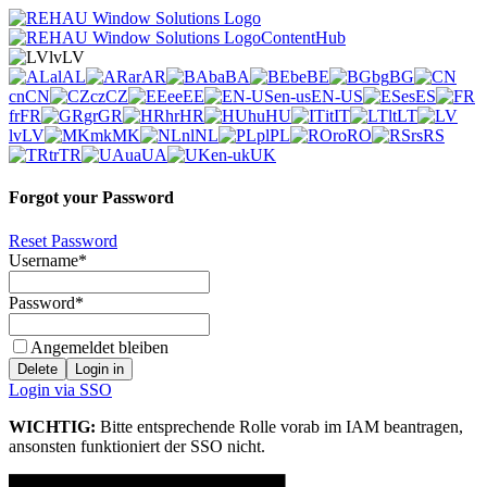
lv
LV
al
AL
ar
AR
ba
BA
be
BE
bg
BG
cn
CN
cz
CZ
ee
EE
en-us
EN-US
es
ES
fr
FR
gr
GR
hr
HR
hu
HU
it
IT
lt
LT
lv
LV
mk
MK
nl
NL
pl
PL
ro
RO
rs
RS
tr
TR
ua
UA
en-uk
UK
Forgot your Password
Reset Password
Username
*
Password
*
Angemeldet bleiben
Delete
Login in
Login via SSO
WICHTIG:
Bitte entsprechende Rolle vorab im IAM beantragen,
ansonsten funktioniert der SSO nicht.