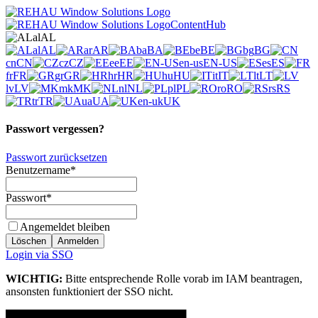
al
AL
al
AL
ar
AR
ba
BA
be
BE
bg
BG
cn
CN
cz
CZ
ee
EE
en-us
EN-US
es
ES
fr
FR
gr
GR
hr
HR
hu
HU
it
IT
lt
LT
lv
LV
mk
MK
nl
NL
pl
PL
ro
RO
rs
RS
tr
TR
ua
UA
en-uk
UK
Passwort vergessen?
Passwort zurücksetzen
Benutzername
*
Passwort
*
Angemeldet bleiben
Löschen
Anmelden
Login via SSO
WICHTIG:
Bitte entsprechende Rolle vorab im IAM beantragen,
ansonsten funktioniert der SSO nicht.