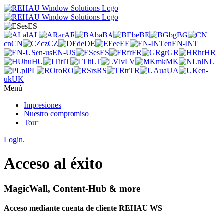
es
ES
al
AL
ar
AR
ba
BA
be
BE
bg
BG
cn
CN
cz
CZ
de
DE
ee
EE
en
EN-INT
en-us
EN-US
es
ES
fr
FR
gr
GR
hr
HR
hu
HU
it
IT
lt
LT
lv
LV
mk
MK
nl
NL
pl
PL
ro
RO
rs
RS
tr
TR
ua
UA
en-
uk
UK
Menú
Impresiones
Nuestro compromiso
Tour
Login.
Acceso al éxito
MagicWall, Content-Hub & more
Acceso mediante cuenta de cliente REHAU WS