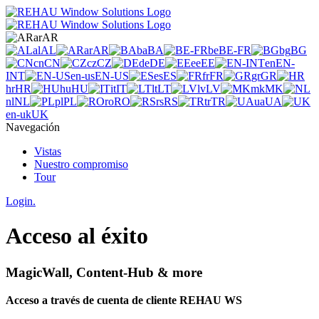
ar
AR
al
AL
ar
AR
ba
BA
be
BE-FR
bg
BG
cn
CN
cz
CZ
de
DE
ee
EE
en
EN-
INT
en-us
EN-US
es
ES
fr
FR
gr
GR
hr
HR
hu
HU
it
IT
lt
LT
lv
LV
mk
MK
nl
NL
pl
PL
ro
RO
rs
RS
tr
TR
ua
UA
en-uk
UK
Navegación
Vistas
Nuestro compromiso
Tour
Login.
Acceso al éxito
MagicWall, Content-Hub & more
Acceso a través de cuenta de cliente REHAU WS