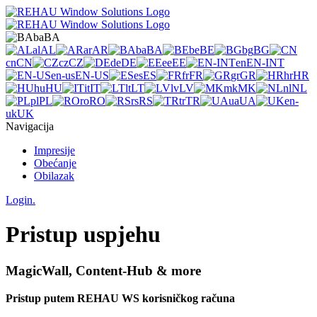
ba
BA
al
AL
ar
AR
ba
BA
be
BE
bg
BG
cn
CN
cz
CZ
de
DE
ee
EE
en
EN-INT
en-us
EN-US
es
ES
fr
FR
gr
GR
hr
HR
hu
HU
it
IT
lt
LT
lv
LV
mk
MK
nl
NL
pl
PL
ro
RO
rs
RS
tr
TR
ua
UA
en-
uk
UK
Navigacija
Impresije
Obećanje
Obilazak
Login.
Pristup uspjehu
MagicWall, Content-Hub & more
Pristup putem REHAU WS korisničkog računa