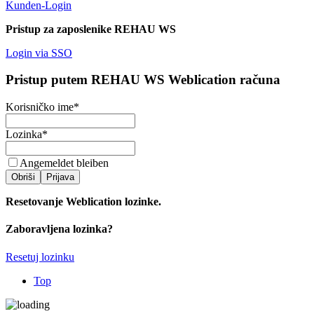
Kunden-Login
Pristup za zaposlenike REHAU WS
Login via SSO
Pristup putem REHAU WS Weblication računa
Korisničko ime
*
Lozinka
*
Angemeldet bleiben
Obriši
Prijava
Resetovanje Weblication lozinke.
Zaboravljena lozinka?
Resetuj lozinku
Top