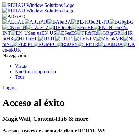
ar
AR
al
AL
ar
AR
ba
BA
be
BE-FR
bg
BG
cn
CN
cz
CZ
de
DE
ee
EE
en
EN-
INT
en-us
EN-US
es
ES
fr
FR
gr
GR
hr
HR
hu
HU
it
IT
lt
LT
lv
LV
mk
MK
nl
NL
pl
PL
ro
RO
rs
RS
tr
TR
ua
UA
en-uk
UK
Navegación
Vistas
Nuestro compromiso
Tour
Login.
Acceso al éxito
MagicWall, Content-Hub & more
Acceso a través de cuenta de cliente REHAU WS