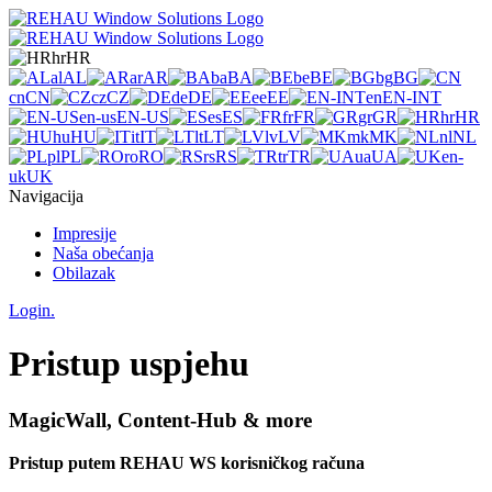
hr
HR
al
AL
ar
AR
ba
BA
be
BE
bg
BG
cn
CN
cz
CZ
de
DE
ee
EE
en
EN-INT
en-us
EN-US
es
ES
fr
FR
gr
GR
hr
HR
hu
HU
it
IT
lt
LT
lv
LV
mk
MK
nl
NL
pl
PL
ro
RO
rs
RS
tr
TR
ua
UA
en-
uk
UK
Navigacija
Impresije
Naša obećanja
Obilazak
Login.
Pristup uspjehu
MagicWall, Content-Hub & more
Pristup putem REHAU WS korisničkog računa