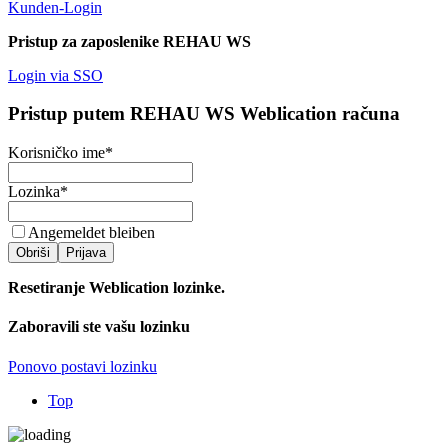
Kunden-Login
Pristup za zaposlenike REHAU WS
Login via SSO
Pristup putem REHAU WS Weblication računa
Korisničko ime
*
Lozinka
*
Angemeldet bleiben
Obriši
Prijava
Resetiranje Weblication lozinke.
Zaboravili ste vašu lozinku
Ponovo postavi lozinku
Top