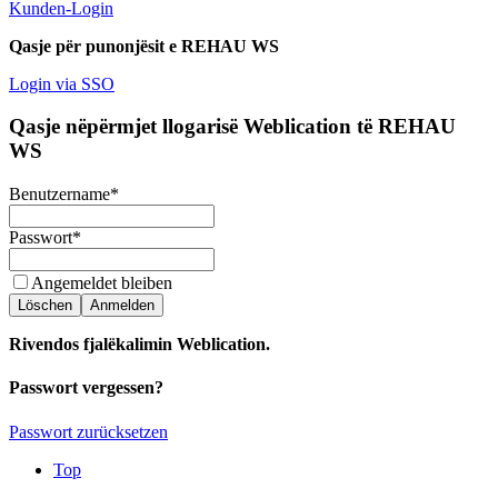
Kunden-Login
Qasje për punonjësit e REHAU WS
Login via SSO
Qasje nëpërmjet llogarisë Weblication të REHAU
WS
Benutzername
*
Passwort
*
Angemeldet bleiben
Löschen
Anmelden
Rivendos fjalëkalimin Weblication.
Passwort vergessen?
Passwort zurücksetzen
Top