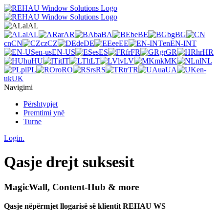
al
AL
al
AL
ar
AR
ba
BA
be
BE
bg
BG
cn
CN
cz
CZ
de
DE
ee
EE
en
EN-INT
en-us
EN-US
es
ES
fr
FR
gr
GR
hr
HR
hu
HU
it
IT
lt
LT
lv
LV
mk
MK
nl
NL
pl
PL
ro
RO
rs
RS
tr
TR
ua
UA
en-
uk
UK
Navigimi
Përshtypjet
Premtimi ynë
Turne
Login.
Qasje drejt suksesit
MagicWall, Content-Hub & more
Qasje nëpërmjet llogarisë së klientit REHAU WS