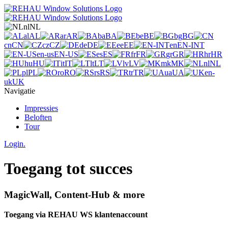
nl
NL
al
AL
ar
AR
ba
BA
be
BE
bg
BG
cn
CN
cz
CZ
de
DE
ee
EE
en
EN-INT
en-us
EN-US
es
ES
fr
FR
gr
GR
hr
HR
hu
HU
it
IT
lt
LT
lv
LV
mk
MK
nl
NL
pl
PL
ro
RO
rs
RS
tr
TR
ua
UA
en-
uk
UK
Navigatie
Impressies
Beloften
Tour
Login.
Toegang tot succes
MagicWall, Content-Hub & more
Toegang via REHAU WS klantenaccount