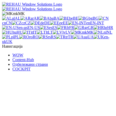
mk
MK
al
AL
ar
AR
ba
BA
be
BE
bg
BG
cn
CN
cz
CZ
de
DE
ee
EE
en
EN-INT
en-us
EN-US
es
ES
fr
FR
gr
GR
hr
HR
hu
HU
it
IT
lt
LT
lv
LV
mk
MK
nl
NL
pl
PL
ro
RO
rs
RS
tr
TR
ua
UA
en-
uk
UK
Навигација
WOW
Content-Hub
Одбележани страни
COCKPIT