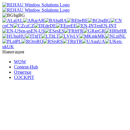
bg
BG
al
AL
ar
AR
ba
BA
be
BE
bg
BG
cn
CN
cz
CZ
de
DE
ee
EE
en
EN-INT
en-us
EN-US
es
ES
fr
FR
gr
GR
hr
HR
hu
HU
it
IT
lt
LT
lv
LV
mk
MK
nl
NL
pl
PL
ro
RO
rs
RS
tr
TR
ua
UA
en-
uk
UK
Навигация
WOW
Content-Hub
Отметки
COCKPIT