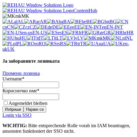
mk
MK
al
AL
ar
AR
ba
BA
be
BE
bg
BG
cn
CN
cz
CZ
de
DE
ee
EE
en
EN-INT
en-us
EN-US
es
ES
fr
FR
gr
GR
hr
HR
hu
HU
it
IT
lt
LT
lv
LV
mk
MK
nl
NL
pl
PL
ro
RO
rs
RS
tr
TR
ua
UA
en-
uk
UK
Ја заборавивте лозинката
Промени лозинка
Username
*
Корисничко име
*
Angemeldet bleiben
Избриши
Најави се
Login via SSO
WICHTIG:
Bitte entsprechende Rolle vorab im IAM beantragen,
ansonsten funktioniert der SSO nicht.