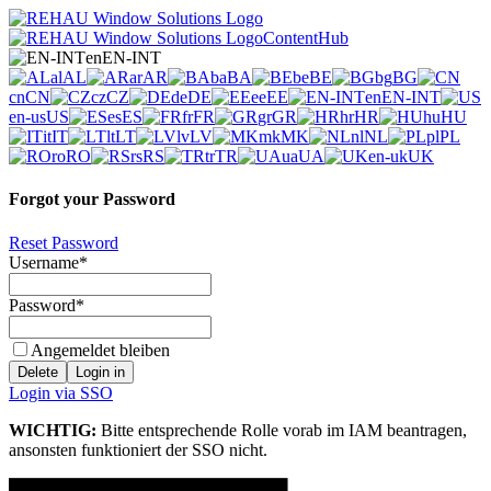
en
EN-INT
al
AL
ar
AR
ba
BA
be
BE
bg
BG
cn
CN
cz
CZ
de
DE
ee
EE
en
EN-INT
en-us
US
es
ES
fr
FR
gr
GR
hr
HR
hu
HU
it
IT
lt
LT
lv
LV
mk
MK
nl
NL
pl
PL
ro
RO
rs
RS
tr
TR
ua
UA
en-uk
UK
Forgot your Password
Reset Password
Username
*
Password
*
Angemeldet bleiben
Delete
Login in
Login via SSO
WICHTIG:
Bitte entsprechende Rolle vorab im IAM beantragen,
ansonsten funktioniert der SSO nicht.