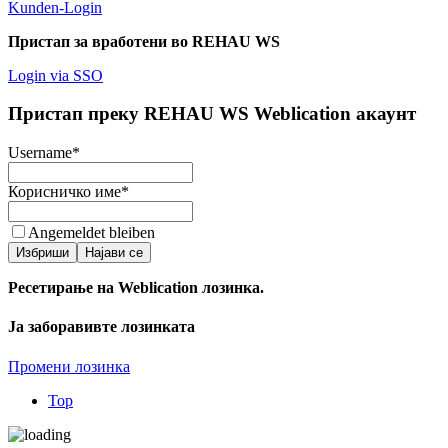
Kunden-Login
Пристап за вработени во REHAU WS
Login via SSO
Пристап преку REHAU WS Weblication акаунт
Username
*
Корисничко име
*
Angemeldet bleiben
Избриши
Најави се
Ресетирање на Weblication лозинка.
Ја заборавивте лозинката
Промени лозинка
Top