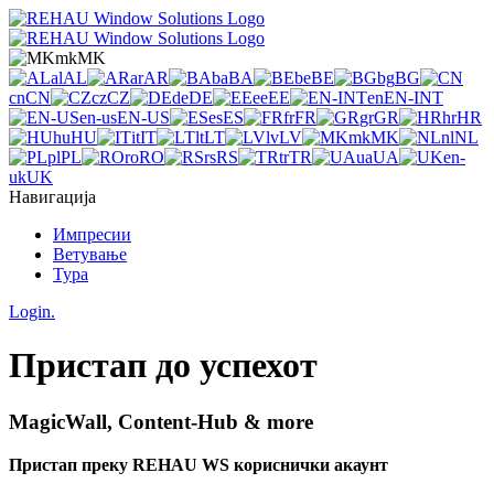
mk
MK
al
AL
ar
AR
ba
BA
be
BE
bg
BG
cn
CN
cz
CZ
de
DE
ee
EE
en
EN-INT
en-us
EN-US
es
ES
fr
FR
gr
GR
hr
HR
hu
HU
it
IT
lt
LT
lv
LV
mk
MK
nl
NL
pl
PL
ro
RO
rs
RS
tr
TR
ua
UA
en-
uk
UK
Навигација
Импресии
Ветување
Тура
Login.
Пристап до успехот
MagicWall, Content-Hub & more
Пристап преку REHAU WS кориснички акаунт