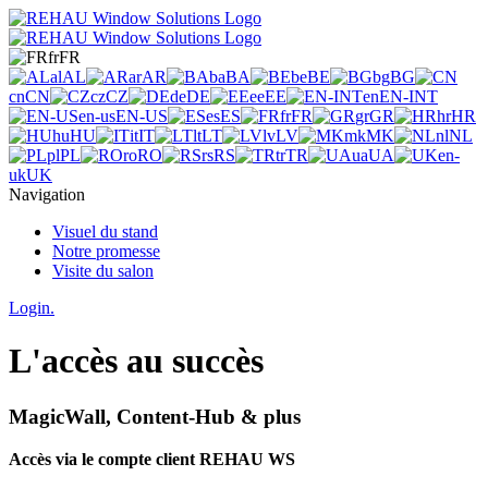
fr
FR
al
AL
ar
AR
ba
BA
be
BE
bg
BG
cn
CN
cz
CZ
de
DE
ee
EE
en
EN-INT
en-us
EN-US
es
ES
fr
FR
gr
GR
hr
HR
hu
HU
it
IT
lt
LT
lv
LV
mk
MK
nl
NL
pl
PL
ro
RO
rs
RS
tr
TR
ua
UA
en-
uk
UK
Navigation
Visuel du stand
Notre promesse
Visite du salon
Login.
L'accès au succès
MagicWall, Content-Hub & plus
Accès via le compte client REHAU WS