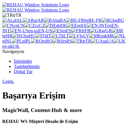
tr
TR
al
AL
ar
AR
ba
BA
be
BE-FR
bg
BG
cn
CN
cz
CZ
de
DE
ee
EE
en
EN-
INT
en-us
EN-US
es
ES
fr
FR
gr
GR
hr
HR
hu
HU
it
IT
lt
LT
lv
LV
mk
MK
nl
NL
pl
PL
ro
RO
rs
RS
tr
TR
ua
UA
en-uk
UK
Navigasyon
İzlenimler
Taahhüdümüz
Dijital Tur
Login.
Başarıya Erişim
MagicWall, Content-Hub & more
REHAU WS Müşteri Hesabı ile Erişim