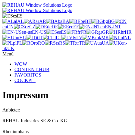
es
ES
al
AL
ar
AR
ba
BA
be
BE
bg
BG
cn
CN
cz
CZ
de
DE
ee
EE
en
EN-INT
en-us
EN-US
es
ES
fr
FR
gr
GR
hr
HR
hu
HU
it
IT
lt
LT
lv
LV
mk
MK
nl
NL
pl
PL
ro
RO
rs
RS
tr
TR
ua
UA
en-
uk
UK
Menú
WOW
CONTENT-HUB
FAVORITOS
COCKPIT
Impressum
Anbieter:
REHAU Industries SE & Co. KG
Rheniumhaus