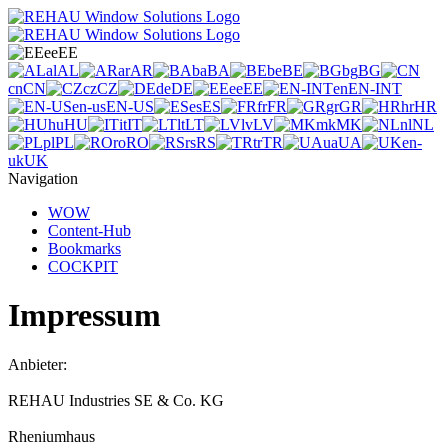
ee
EE
al
AL
ar
AR
ba
BA
be
BE
bg
BG
cn
CN
cz
CZ
de
DE
ee
EE
en
EN-INT
en-us
EN-US
es
ES
fr
FR
gr
GR
hr
HR
hu
HU
it
IT
lt
LT
lv
LV
mk
MK
nl
NL
pl
PL
ro
RO
rs
RS
tr
TR
ua
UA
en-
uk
UK
Navigation
WOW
Content-Hub
Bookmarks
COCKPIT
Impressum
Anbieter:
REHAU Industries SE & Co. KG
Rheniumhaus