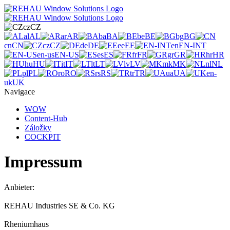
cz
CZ
al
AL
ar
AR
ba
BA
be
BE
bg
BG
cn
CN
cz
CZ
de
DE
ee
EE
en
EN-INT
en-us
EN-US
es
ES
fr
FR
gr
GR
hr
HR
hu
HU
it
IT
lt
LT
lv
LV
mk
MK
nl
NL
pl
PL
ro
RO
rs
RS
tr
TR
ua
UA
en-
uk
UK
Navigace
WOW
Content-Hub
Záložky
COCKPIT
Impressum
Anbieter:
REHAU Industries SE & Co. KG
Rheniumhaus