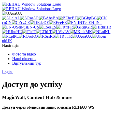
ua
UA
al
AL
ar
AR
ba
BA
be
BE
bg
BG
cn
CN
cz
CZ
de
DE
ee
EE
en
EN-INT
en-us
EN-US
es
ES
fr
FR
gr
GR
hr
HR
hu
HU
it
IT
lt
LT
lv
LV
mk
MK
nl
NL
pl
PL
ro
RO
rs
RS
tr
TR
ua
UA
en-
uk
UK
Навігація
Фото та відео
Наші рішення
Віртуальний тур
Login.
Доступ до успіху
MagicWall, Content-Hub & more
Доступ через обліковий запис клієнта REHAU WS