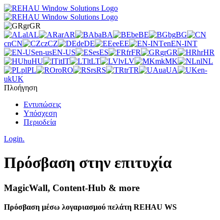
gr
GR
al
AL
ar
AR
ba
BA
be
BE
bg
BG
cn
CN
cz
CZ
de
DE
ee
EE
en
EN-INT
en-us
EN-US
es
ES
fr
FR
gr
GR
hr
HR
hu
HU
it
IT
lt
LT
lv
LV
mk
MK
nl
NL
pl
PL
ro
RO
rs
RS
tr
TR
ua
UA
en-
uk
UK
Πλοήγηση
Εντυπώσεις
Υπόσχεση
Περιοδεία
Login.
Πρόσβαση στην επιτυχία
MagicWall, Content-Hub & more
Πρόσβαση μέσω λογαριασμού πελάτη REHAU WS