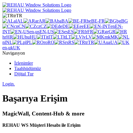
tr
TR
al
AL
ar
AR
ba
BA
be
BE-FR
bg
BG
cn
CN
cz
CZ
de
DE
ee
EE
en
EN-
INT
en-us
EN-US
es
ES
fr
FR
gr
GR
hr
HR
hu
HU
it
IT
lt
LT
lv
LV
mk
MK
nl
NL
pl
PL
ro
RO
rs
RS
tr
TR
ua
UA
en-uk
UK
Navigasyon
İzlenimler
Taahhüdümüz
Dijital Tur
Login.
Başarıya Erişim
MagicWall, Content-Hub & more
REHAU WS Müşteri Hesabı ile Erişim