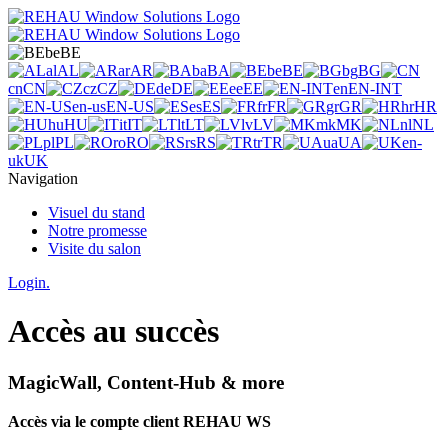
be
BE
al
AL
ar
AR
ba
BA
be
BE
bg
BG
cn
CN
cz
CZ
de
DE
ee
EE
en
EN-INT
en-us
EN-US
es
ES
fr
FR
gr
GR
hr
HR
hu
HU
it
IT
lt
LT
lv
LV
mk
MK
nl
NL
pl
PL
ro
RO
rs
RS
tr
TR
ua
UA
en-
uk
UK
Navigation
Visuel du stand
Notre promesse
Visite du salon
Login.
Accès au succès
MagicWall, Content-Hub & more
Accès via le compte client REHAU WS