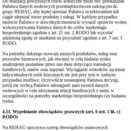
Do realizacji powyższych celów konieczne może być przekazanie
Państwa danych osobowych przedsiębiorstwom należącym do
grupy REHAU, aby lepiej sprostać Państwa oczekiwaniom lub
ciągle ulepszać nasze produkty i usługi. W każdym przypadku
możecie Państwo w dowolnym momencie wyrazić sprzeciw wobec
wykorzystywania Państwa danych do celów marketingu
bezpośredniego zgodnie z art. 21 ust. 2 RODO lub wycofać
udzieloną zgodę ze skutkiem na przyszłość zgodnie z art. 7 ust. 3
RODO.
Na potrzeby dalszego rozwoju naszych produktów, usług oraz
procesów biznesowych, jak również w celu badania rynku
analizujemy posiadane przez nas dane dotyczące transakcji
handlowych, umów oraz zapytań. Wyciąganie wniosków na temat
indywidualnych osób fizycznych nie jest przy tym w żadnym
przypadku możliwe. Oczywiście uszanujemy Państwa decyzję,
jeżeli nie zechcą Państwo udostępnić nam swoich danych
osobowych w celu utrzymania relacji handlowych z nami, w
szczególności na potrzeby marketingu bezpośredniego czy badania
rynku.
4.11. Wypełnianie obowiązków prawnych (art. 6 ust. 1 lit. c)
RODO)
Na REHAU spoczywa szereg obowiązków ustawowych