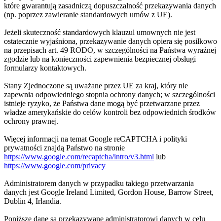
które gwarantują zasadniczą dopuszczalność przekazywania danych
(np. poprzez zawieranie standardowych umów z UE).
Jeżeli skuteczność standardowych klauzul umownych nie jest
ostatecznie wyjaśniona, przekazywanie danych opiera się posiłkowo
na przepisach art. 49 RODO, w szczególności na Państwa wyraźnej
zgodzie lub na konieczności zapewnienia bezpiecznej obsługi
formularzy kontaktowych.
Stany Zjednoczone są uważane przez UE za kraj, który nie
zapewnia odpowiedniego stopnia ochrony danych; w szczególności
istnieje ryzyko, że Państwa dane mogą być przetwarzane przez
władze amerykańskie do celów kontroli bez odpowiednich środków
ochrony prawnej.
Więcej informacji na temat Google reCAPTCHA i polityki
prywatności znajdą Państwo na stronie
https://www.google.com/recaptcha/intro/v3.html
lub
https://www.google.com/privacy
Administratorem danych w przypadku takiego przetwarzania
danych jest Google Ireland Limited, Gordon House, Barrow Street,
Dublin 4, Irlandia.
Poniższe dane są przekazywane administratorowi danych w celu