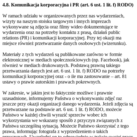
4.8. Komunikacja korporacyjna i PR (art. 6 ust. 1 lit. f) RODO)
W ramach udziału w organizowanych przez nas wydarzeniach,
wizyty na naszym stoisku targowym i innych imprezach
wykonywane są zdjęcia oraz filmy wideo dokumentujące te
wydarzenia oraz na potrzeby kontaktu z prasą, działań public
relations (PR) i komunikacji korporacyjnej. Przy tej okazji ma
miejsce również przetwarzanie danych osobowych (wizerunku).
Materiały z tych wydarzeń są publikowane zarówno w formie
elektronicznej w mediach społecznościowych (np. Facebook), jak
również w mediach drukowanych. Podstawą prawną takiego
przetwarzania danych jest art. 6 ust. 1 lit. f) RODO na potrzeby
komunikacji korporacyjnej oraz - o ile ma zastosowanie – art. 81
ustawy o prawie autorskim i prawach pokrewnych.
W zakresie, w jakim jest to faktycznie możliwe i prawnie
uzasadnione, informujemy Państwa o wykonywaniu zdjęć raz
jeszcze przy okazji organizacji danego wydarzenia. Jeżeli zdjęcia są
przetwarzane na podstawie art. 6 ust. 1 lit. f) RODO, możecie
Państwo w każdej chwili wyrazić sprzeciw wobec ich
wykorzystania we wskazany sposób z przyczyn związanych z
Państwa szczególną sytuacją. Możecie Państwo skorzystać z tego
prawa, informując fotografa z wyprzedzeniem o takich
przyczynach. Uwzględni on to odpowiednio w trakcie swojej pracy.