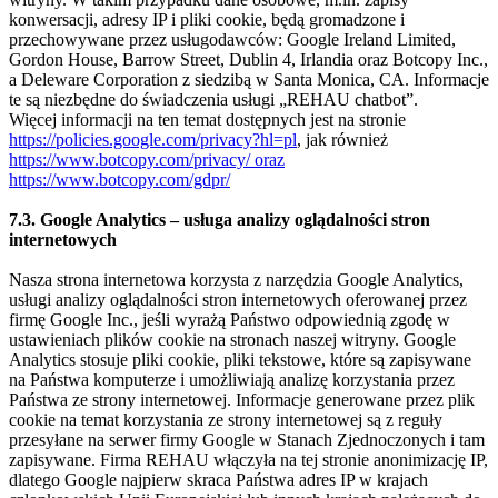
konwersacji, adresy IP i pliki cookie, będą gromadzone i
przechowywane przez usługodawców: Google Ireland Limited,
Gordon House, Barrow Street, Dublin 4, Irlandia oraz Botcopy Inc.,
a Deleware Corporation z siedzibą w Santa Monica, CA. Informacje
te są niezbędne do świadczenia usługi „REHAU chatbot”.
Więcej informacji na ten temat dostępnych jest na stronie
https://policies.google.com/privacy?hl=pl
, jak również
https://www.botcopy.com/privacy/ oraz
https://www.botcopy.com/gdpr/
7.3. Google Analytics – usługa analizy oglądalności stron
internetowych
Nasza strona internetowa korzysta z narzędzia Google Analytics,
usługi analizy oglądalności stron internetowych oferowanej przez
firmę Google Inc., jeśli wyrażą Państwo odpowiednią zgodę w
ustawieniach plików cookie na stronach naszej witryny. Google
Analytics stosuje pliki cookie, pliki tekstowe, które są zapisywane
na Państwa komputerze i umożliwiają analizę korzystania przez
Państwa ze strony internetowej. Informacje generowane przez plik
cookie na temat korzystania ze strony internetowej są z reguły
przesyłane na serwer firmy Google w Stanach Zjednoczonych i tam
zapisywane. Firma REHAU włączyła na tej stronie anonimizację IP,
dlatego Google najpierw skraca Państwa adres IP w krajach