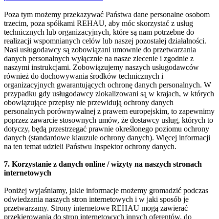
Poza tym możemy przekazywać Państwa dane personalne osobom
trzecim, poza spółkami REHAU, aby móc skorzystać z usług
technicznych lub organizacyjnych, które są nam potrzebne do
realizacji wspomnianych celów lub naszej pozostałej działalności.
Nasi usługodawcy są zobowiązani umownie do przetwarzania
danych personalnych wyłącznie na nasze zlecenie i zgodnie z
naszymi instrukcjami. Zobowiązujemy naszych usługodawców
również do dochowywania środków technicznych i
organizacyjnych gwarantujących ochronę danych personalnych. W
przypadku gdy usługodawcy zlokalizowani są w krajach, w których
obowiązujące przepisy nie przewidują ochrony danych
personalnych porównywalnej z prawem europejskim, to zapewnimy
poprzez zawarcie stosownych umów, że dostawcy usług, których to
dotyczy, będą przestrzegać prawnie określonego poziomu ochrony
danych (standardowe klauzule ochrony danych). Więcej informacji
na ten temat udzieli Państwu Inspektor ochrony danych.
7. Korzystanie z danych online / wizyty na naszych stronach
internetowych
Poniżej wyjaśniamy, jakie informacje możemy gromadzić podczas
odwiedzania naszych stron internetowych i w jaki sposób je
przetwarzamy. Strony internetowe REHAU mogą zawierać
przekierowania do stron internetowych innych oferentów, do