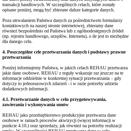
transakcji handlowych. W szczególnych celach, które zostały
opisane poniżej, mogą być zbierane dalsze kategorie danych.
Poza utrwalaniem Państwa danych za pośrednictwem formularzy
kontaktowych na naszej stronie internetowej, zbieramy dane
również bezpośrednio od Państwa lub z ogólnodostępnych źródeł
(np. rejestru handlowego, urzędów, Internetu), o ile jest to niezbędne
dla danego celu.
4. Poszczególne cele przetwarzania danych i podstawy prawne
przetwarzania
Poniżej informujemy Państwa, w jakich celach REHAU przetwarza
jakie dane osobowe. REHAU z reguły wskazuje raz jeszcze na te
informacje oddzielnie w konkretnej sytuacji przetwarzania – gdy
dotyczy to jednorazowych zdarzeń - i w razie potrzeby udziela
dodatkowych informacji.
4.1. Przetwarzanie danych w celu przygotowywania,
zawierania i wykonywania umów
REHAU jako przedsiębiorstwo produkcyjne przetwarza dane
osobowe w ramach procesów akwizycji (więcej informacji w
punkcie 4.10.) oraz sprzedaży, jak również na potrzeby realizacji
umów. W szczególności REHAU przetwarza dane w celu