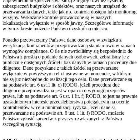
Zapewnieniu bezpieczeństwa służą z reguły również systemy
zabezpieczeń budynków i obiektów, oraz naszych urządzeń do
przetwarzania danych, takie jak np. kontrola dostępu lub monitoring
wizyjny. Wskazane kontrole prowadzone są w naszych
lokalizacjach wyłącznie w sposób jawny. Szczegółowe informacje
w tym zakresie możecie Państwo uzyskać na miejscu.
Ponadto przetwarzamy Państwa dane osobowe w związku z
weryfikacją kontrahentów przeprowadzaną standardowo w ramach
wymogów compliance. O ile nie zwróciliśmy się bezpośrednio do
Państwa z prośbą o podanie danych osobowych, zebraliśmy je z
publicznie dostępnych źródeł i baz danych w ramach procedury due
diligence. Dane pozyskane z takich źródeł są przetwarzane
wyłącznie w powyższym celu i usuwane w momencie, w którym
nie są już niezbędne do realizacji tego celu. Dane przetwarzane są
na podstawie art. 6 ust.1 lit. c) RODO, jeżeli procedura due
diligence przeprowadzana jest w oparciu o wymogi przepisów
prawa, lub na podstawie art. 6 ust. 1 lit. f) RODO, to jest na prawnie
uzasadnionym interesie przedsiębiorstwa polegającym na ocenie
kontrahentów w celu minimalizacji ryzyka. Jeżeli dane są
przetwarzane na podstawie art. 6 ust. 1 lit. f) RODO, możecie
Państwo zgłosić sprzeciw z przyczyn związanych z Państwa
szczególną sytuacją.