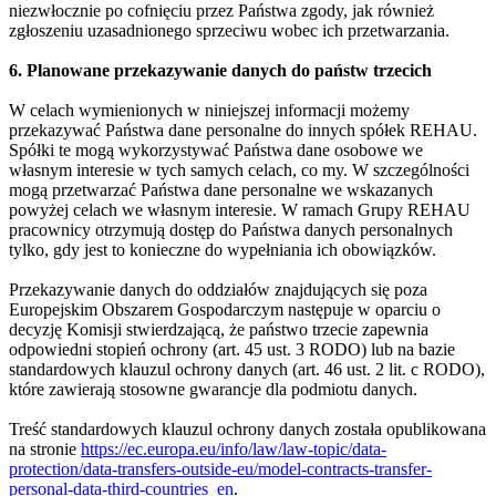
niezwłocznie po cofnięciu przez Państwa zgody, jak również
zgłoszeniu uzasadnionego sprzeciwu wobec ich przetwarzania.
6. Planowane przekazywanie danych do państw trzecich
W celach wymienionych w niniejszej informacji możemy
przekazywać Państwa dane personalne do innych spółek REHAU.
Spółki te mogą wykorzystywać Państwa dane osobowe we
własnym interesie w tych samych celach, co my. W szczególności
mogą przetwarzać Państwa dane personalne we wskazanych
powyżej celach we własnym interesie. W ramach Grupy REHAU
pracownicy otrzymują dostęp do Państwa danych personalnych
tylko, gdy jest to konieczne do wypełniania ich obowiązków.
Przekazywanie danych do oddziałów znajdujących się poza
Europejskim Obszarem Gospodarczym następuje w oparciu o
decyzję Komisji stwierdzającą, że państwo trzecie zapewnia
odpowiedni stopień ochrony (art. 45 ust. 3 RODO) lub na bazie
standardowych klauzul ochrony danych (art. 46 ust. 2 lit. c RODO),
które zawierają stosowne gwarancje dla podmiotu danych.
Treść standardowych klauzul ochrony danych została opublikowana
na stronie
https://ec.europa.eu/info/law/law-topic/data-
protection/data-transfers-outside-eu/model-contracts-transfer-
personal-data-third-countries_en
.