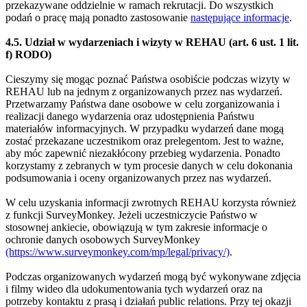
przekazywane oddzielnie w ramach rekrutacji. Do wszystkich
podań o pracę mają ponadto zastosowanie
następujące informacje
.
4.5. Udział w wydarzeniach i wizyty w REHAU (art. 6 ust. 1 lit.
f) RODO)
Cieszymy się mogąc poznać Państwa osobiście podczas wizyty w
REHAU lub na jednym z organizowanych przez nas wydarzeń.
Przetwarzamy Państwa dane osobowe w celu zorganizowania i
realizacji danego wydarzenia oraz udostępnienia Państwu
materiałów informacyjnych. W przypadku wydarzeń dane mogą
zostać przekazane uczestnikom oraz prelegentom. Jest to ważne,
aby móc zapewnić niezakłócony przebieg wydarzenia. Ponadto
korzystamy z zebranych w tym procesie danych w celu dokonania
podsumowania i oceny organizowanych przez nas wydarzeń.
W celu uzyskania informacji zwrotnych REHAU korzysta również
z funkcji SurveyMonkey. Jeżeli uczestniczycie Państwo w
stosownej ankiecie, obowiązują w tym zakresie informacje o
ochronie danych osobowych SurveyMonkey
(https://www.surveymonkey.com/mp/legal/privacy/)
.
Podczas organizowanych wydarzeń mogą być wykonywane zdjęcia
i filmy wideo dla udokumentowania tych wydarzeń oraz na
potrzeby kontaktu z prasą i działań public relations. Przy tej okazji