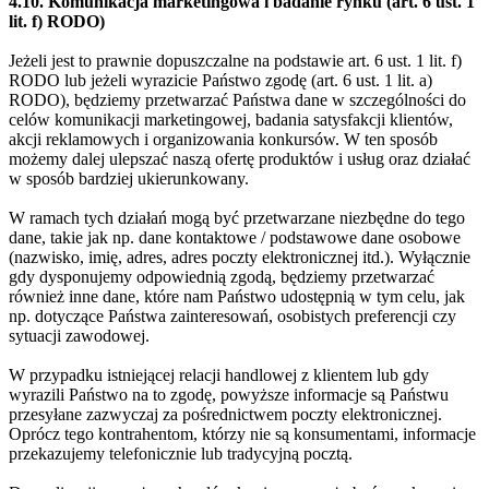
4.10. Komunikacja marketingowa i badanie rynku (art. 6 ust. 1
lit. f) RODO)
Jeżeli jest to prawnie dopuszczalne na podstawie art. 6 ust. 1 lit. f)
RODO lub jeżeli wyrazicie Państwo zgodę (art. 6 ust. 1 lit. a)
RODO), będziemy przetwarzać Państwa dane w szczególności do
celów komunikacji marketingowej, badania satysfakcji klientów,
akcji reklamowych i organizowania konkursów. W ten sposób
możemy dalej ulepszać naszą ofertę produktów i usług oraz działać
w sposób bardziej ukierunkowany.
W ramach tych działań mogą być przetwarzane niezbędne do tego
dane, takie jak np. dane kontaktowe / podstawowe dane osobowe
(nazwisko, imię, adres, adres poczty elektronicznej itd.). Wyłącznie
gdy dysponujemy odpowiednią zgodą, będziemy przetwarzać
również inne dane, które nam Państwo udostępnią w tym celu, jak
np. dotyczące Państwa zainteresowań, osobistych preferencji czy
sytuacji zawodowej.
W przypadku istniejącej relacji handlowej z klientem lub gdy
wyrazili Państwo na to zgodę, powyższe informacje są Państwu
przesyłane zazwyczaj za pośrednictwem poczty elektronicznej.
Oprócz tego kontrahentom, którzy nie są konsumentami, informacje
przekazujemy telefonicznie lub tradycyjną pocztą.