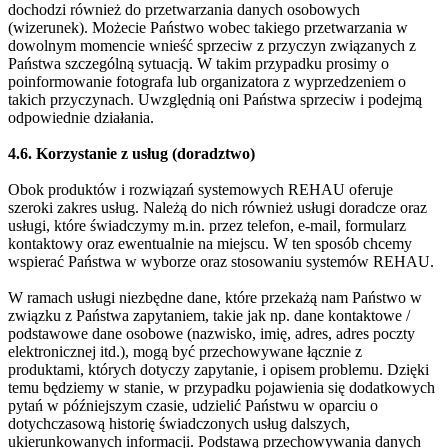
dochodzi również do przetwarzania danych osobowych
(wizerunek). Możecie Państwo wobec takiego przetwarzania w
dowolnym momencie wnieść sprzeciw z przyczyn związanych z
Państwa szczególną sytuacją. W takim przypadku prosimy o
poinformowanie fotografa lub organizatora z wyprzedzeniem o
takich przyczynach. Uwzględnią oni Państwa sprzeciw i podejmą
odpowiednie działania.
4.6. Korzystanie z usług (doradztwo)
Obok produktów i rozwiązań systemowych REHAU oferuje
szeroki zakres usług. Należą do nich również usługi doradcze oraz
usługi, które świadczymy m.in. przez telefon, e-mail, formularz
kontaktowy oraz ewentualnie na miejscu. W ten sposób chcemy
wspierać Państwa w wyborze oraz stosowaniu systemów REHAU.
W ramach usługi niezbędne dane, które przekażą nam Państwo w
związku z Państwa zapytaniem, takie jak np. dane kontaktowe /
podstawowe dane osobowe (nazwisko, imię, adres, adres poczty
elektronicznej itd.), mogą być przechowywane łącznie z
produktami, których dotyczy zapytanie, i opisem problemu. Dzięki
temu będziemy w stanie, w przypadku pojawienia się dodatkowych
pytań w późniejszym czasie, udzielić Państwu w oparciu o
dotychczasową historię świadczonych usług dalszych,
ukierunkowanych informacji. Podstawą przechowywania danych