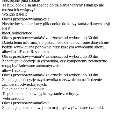
Niezbędne pliki cookie
Te pliki cookie są niezbędne do działania witryny i dlatego nie
można ich wyłączyć.
WSESSIONID
Okres przechowywania
Sesja
Niezbędny standardowy plik cookie do korzystania z danych sesji
PHP.
hideCookieNotice
Okres przechowywania
W zależności od wyboru do 30 dni
Dzięki temu informacja o plikach cookie lub ochronie danych nie
będzie wyświetlana ponownie przy każdym wywołaniu strony.
allowLoadExternRessources
Okres przechowywania
W zależności od wyboru do 30 dni
Zapamiętuje decyzję użytkownika, czy komponenty zewnętrzne
mogą być ładowane automatycznie.
allowTracking
Okres przechowywania
W zależności od wyboru do 30 dni
Zapamiętuje decyzję użytkownika o zezwoleniu na śledzenie
zachowań odwiedzających.
Funkcjonalne pliki cookie
Te pliki cookie ułatwiają korzystanie z witryny.
websitezoom
Okres przechowywania
Sesja
Zapamiętuje rozmiar, w jakim mają być wyświetlane czcionki.