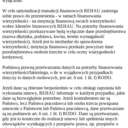
wyłączone.
W celu optymalizacji transakcji finansowych REHAU zastrzega
sobie prawo do przeniesienia - w ramach finansowania
wierzytelności - na instytucję finansową swoich wierzytelności
wobec klientów biznesowych REHAU. Na potrzeby finansowania
wierzytelności przekazywane będą wyłącznie dane przedsiębiorstwa
(nazwa dłużnika, podstawa, kwota, termin wymagalność
wierzytelności). Jeżeli jest to niezbędne do sprawdzenia
wierzytelności, instytucja finansowa przekaże powyższe dane
przedsiębiorstwa osobom trzecim w celu oceny wiarygodności
kredytowej.
Podstawą prawną przetwarzania danych na potrzeby finansowania
wierzytelności/faktoringu, o ile w wyjątkowych przypadkach
dotyczy to danych osobowych, jest art. 6 ust. 1 lit. f) RODO.
Jeżeli dane są zbierane bezpośrednio w celu obsługi zapytania lub
wykonania umowy, REHAU informuje w każdym przypadku, jakie
dane są bezwzględnie potrzebne. Jeżeli kontrahentem nie są
Państwo, lecz Państwa pracodawca lub osoba trzecia powiązana
umownie z Państwem lub Państwa pracodawcą, dane przetwarzane
są na podstawie art. 6 ust. 1 lit. f) RODO. Dane są przetwarzane,
gdy jest to konieczne do realizacji umowy lub spełnienia innych
obowiązków wynikających z przepisów prawa, np. przepisów o