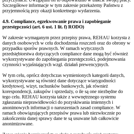
Szczegółowe informacje w tym zakresie przekażemy Państwu z
przyjemnością przy okazji konkretnego wydarzenia.
4.9. Compliance, egzekwowanie prawa i zapobieganie
przestępczości (art. 6 ust. 1 lit. f) RODO)
W zakresie wymaganym przez przepisy prawa, REHAU korzysta z
danych osobowych w celu dochodzenia roszczeń oraz do obrony w
przypadku sporów prawnych. W ramach wytycznych
przedsiębiorstwa dotyczących compliance dane mogą być również
wykorzystywane do zapobiegania przestępczości, podejmowania
czynności wyjaśniających wzgl. działań prewencyjnych.
W tym celu, oprócz dotychczas wymienionych kategorii danych,
wykorzystywane są również dane dotyczące wiarygodności
kredytowej, wizyt, rachunków bankowych, jak również
korespondencji, zakupów i sprzedaży, o ile są one niezbędne do
tego celu. REHAU korzysta także z wewnętrznego systemu
zgłaszania nieprawidłowości do pozyskiwania imiennych i
anonimowych informacji o naruszeniach zasad compliance. W
ramach obowiązujących przepisów prawa lub niezwłocznie po
zakończeniu danej sprawy dane te są usuwane lub całkowicie
anonimizowane.