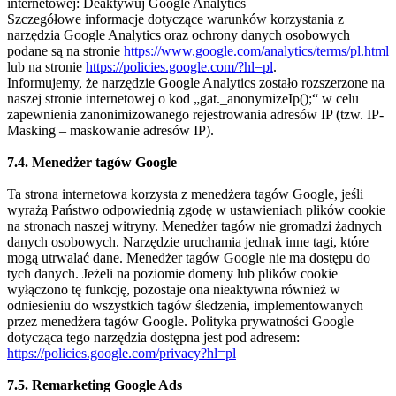
internetowej: Deaktywuj Google Analytics
Szczegółowe informacje dotyczące warunków korzystania z
narzędzia Google Analytics oraz ochrony danych osobowych
podane są na stronie
https://www.google.com/analytics/terms/pl.html
lub na stronie
https://policies.google.com/?hl=pl
.
Informujemy, że narzędzie Google Analytics zostało rozszerzone na
naszej stronie internetowej o kod „gat._anonymizeIp();“ w celu
zapewnienia zanonimizowanego rejestrowania adresów IP (tzw. IP-
Masking – maskowanie adresów IP).
7.4. Menedżer tagów Google
Ta strona internetowa korzysta z menedżera tagów Google, jeśli
wyrażą Państwo odpowiednią zgodę w ustawieniach plików cookie
na stronach naszej witryny. Menedżer tagów nie gromadzi żadnych
danych osobowych. Narzędzie uruchamia jednak inne tagi, które
mogą utrwalać dane. Menedżer tagów Google nie ma dostępu do
tych danych. Jeżeli na poziomie domeny lub plików cookie
wyłączono tę funkcję, pozostaje ona nieaktywna również w
odniesieniu do wszystkich tagów śledzenia, implementowanych
przez menedżera tagów Google. Polityka prywatności Google
dotycząca tego narzędzia dostępna jest pod adresem:
https://policies.google.com/privacy?hl=pl
7.5. Remarketing Google Ads