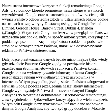
Nasza strona internetowa korzysta z funkcji remarketingu Google
Ads, przy pomocy którego promujemy naszą stronę w wynikach
wyszukiwania Google oraz na stronach podmiotów trzecich, jeśli
wyrażą Państwo odpowiednią zgodę w ustawieniach plików cookie
na stronach naszej witryny Dostawcą usługi jest Google Ireland
Limited, Gordon House, Barrow Street, Dublin 4, Irlandia
(„Google”). W tym celu Google umieszcza w przeglądarce Państwa
urządzenia plik cookie, który w sposób automatyczny, korzystając z
poddanego pseudonimizacji identyfikatora cookie i na podstawie
stron odwiedzanych przez Państwa, umożliwia dostosowywanie
reklam do Państwa zainteresowań.
Dalej idące przetwarzanie danych będzie miało miejsce tylko wtedy,
gdy udzielicie Państwo Google zgody na powiązanie historii
przeglądania stron internetowych i aplikacji z Państwa kontem
Google oraz na wykorzystywanie informacji z konta Google do
personalizacji reklam wyświetlanych przez użytkownika w
internecie. W tym przypadku, jeżeli jesteście Państwo zalogowani w
serwisie Google podczas przeglądania naszej strony internetowej,
Google wykorzystuje Państwa dane razem z danymi Google
Analytics do tworzenia i definiowania list odbiorców remarketingu,
z uwzględnieniem użytkowników korzystających z wielu urządzeń.
W tym celu Google łączy tymczasowo Państwa dane osobowe z
danymi Google Analytics, aby tworzyć grupy docelowe. Możecie