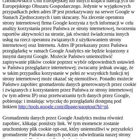
członkowskich Unii Europejskiej lub innych krajach należących do
Europejskiego Obszaru Gospodarczego. Jedynie w wyjątkowych
przypadkach pełen adres IP jest przekazywany na serwer Google w
Stanach Zjednoczonych i tam skracany. Na zlecenie operatora
strony internetowej firma Google korzysta z tych informacji w celu
analizy korzystania przez Państwa ze strony internetowej, tworzenia
raportów aktywności na stronie, jak również świadczenia innych
usług na rzecz operatora związanych z użytkowaniem strony
internetowej oraz Internetu. Adres IP przekazany przez Państwa
przeglądarkę w ramach Google Analytics nie będzie kojarzony z
innymi danymi Google. Możecie Państwo uniemożliwić
zapisywanie plików cookie poprzez wybór odpowiednich ustawień
w Państwa przeglądarce internetowej; zwracamy jednak uwagę, że
w takim przypadku korzystanie w pełni ze wszystkich funkcji tej
strony internetowej może okazać się niemożliwe. Ponadto możecie
Państwo zapobiec gromadzeniu danych generowanych przez cookie
i związanych z korzystaniem przez Państwa ze strony internetowej
(w tym adresu IP) oraz przetwarzaniu tych danych przez Google,
pobierając i instalując wtyczkę do przeglądarki dostępną pod
linkiem
http://tools.google.com/dlpage/gaoptout?hl=pl
.
Gromadzeniu danych przez Google Analytics można również
zapobiec, klikając poniższy link. W tym momencie zostanie
uruchomiony plik cookie opt-out, który uniemożliwi w przyszłości
gromadzenie Państwa danych podczas odwiedzania naszej strony