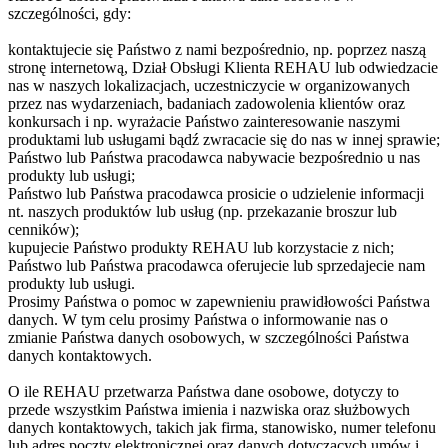
szczególności, gdy:
kontaktujecie się Państwo z nami bezpośrednio, np. poprzez naszą
stronę internetową, Dział Obsługi Klienta REHAU lub odwiedzacie
nas w naszych lokalizacjach, uczestniczycie w organizowanych
przez nas wydarzeniach, badaniach zadowolenia klientów oraz
konkursach i np. wyrażacie Państwo zainteresowanie naszymi
produktami lub usługami bądź zwracacie się do nas w innej sprawie;
Państwo lub Państwa pracodawca nabywacie bezpośrednio u nas
produkty lub usługi;
Państwo lub Państwa pracodawca prosicie o udzielenie informacji
nt. naszych produktów lub usług (np. przekazanie broszur lub
cenników);
kupujecie Państwo produkty REHAU lub korzystacie z nich;
Państwo lub Państwa pracodawca oferujecie lub sprzedajecie nam
produkty lub usługi.
Prosimy Państwa o pomoc w zapewnieniu prawidłowości Państwa
danych. W tym celu prosimy Państwa o informowanie nas o
zmianie Państwa danych osobowych, w szczególności Państwa
danych kontaktowych.
O ile REHAU przetwarza Państwa dane osobowe, dotyczy to
przede wszystkim Państwa imienia i nazwiska oraz służbowych
danych kontaktowych, takich jak firma, stanowisko, numer telefonu
lub adres poczty elektronicznej oraz danych dotyczących umów i