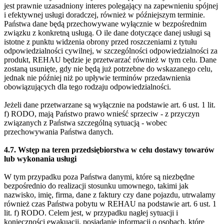
jest prawnie uzasadniony interes polegający na zapewnieniu spójnej
i efektywnej usługi doradczej, również w późniejszym terminie.
Państwa dane będą przechowywane wyłącznie w bezpośrednim
związku z konkretną usługą. O ile dane dotyczące danej usługi są
istotne z punktu widzenia obrony przed roszczeniami z tytułu
odpowiedzialności cywilnej, w szczególności odpowiedzialności za
produkt, REHAU będzie je przetwarzać również w tym celu. Dane
zostaną usunięte, gdy nie będą już potrzebne do wskazanego celu,
jednak nie później niż po upływie terminów przedawnienia
obowiązujących dla tego rodzaju odpowiedzialności.
Jeżeli dane przetwarzane są wyłącznie na podstawie art. 6 ust. 1 lit.
f) RODO, mają Państwo prawo wnieść sprzeciw - z przyczyn
związanych z Państwa szczególną sytuacją - wobec
przechowywania Państwa danych.
4.7. Wstęp na teren przedsiębiorstwa w celu dostawy towarów
lub wykonania usługi
W tym przypadku poza Państwa danymi, które są niezbędne
bezpośrednio do realizacji stosunku umownego, takimi jak
nazwisko, imię, firma, dane z faktury czy dane pojazdu, utrwalamy
również czas Państwa pobytu w REHAU na podstawie art. 6 ust. 1
lit. f) RODO. Celem jest, w przypadku nagłej sytuacji i
konieczności ewakuacji, posiadanie informacji o osobach, które