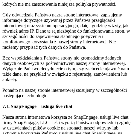
których nie ma zastosowania niniejsza polityka prywatności.
Gdy odwiedzają Państwo naszą stronę internetową, zapisujemy
informacje dotyczące używanej przez Państwa przeglądarki
internetowej oraz systemu operacyjnego, datę i godzinę wizyty, jak
również adres IP. Dane te są niezbędne do funkcjonowania stron, w
szczególności do zapewnienia stabilnego połączenia i
komfortowego korzystania z naszej strony internetowej. Nie
możemy przypisać tych danych do Państwa.
Bez współdziałania z Państwa strony nie gromadzimy żadnych
danych osobowych za pośrednictwem naszej strony internetowej.
Wyłącznie Państwo decydujecie o tym, czy zachcecie ujawnić nam
takie dane, na przykład w związku z rejestracją, zamówieniem lub
ankietą.
Ponadto na naszej stronie internetowej stosujemy w szczególności
następujące technologie:
7.1. SnapEngage – usługa live chat
Nasza strona internetowa korzysta ze SnapEngage, usługi live chat
firmy SnapEngage, LLC. Jeśli wyrażą Państwo odpowiednią zgodę
w ustawieniach plików cookie na stronach naszej witryny lub
aktywnie korzystają Państwo z usługi live chat SnapEngage, na