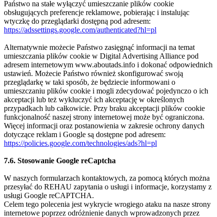
Państwo na stałe wyłączyć umieszczanie plików cookie
obsługujących preferencje reklamowe, pobierając i instalując
wtyczkę do przeglądarki dostępną pod adresem:
https://adssettings.google.com/authenticated?hl=pl
Alternatywnie możecie Państwo zasięgnąć informacji na temat
umieszczania plików cookie w Digital Advertising Alliance pod
adresem internetowym www.aboutads.info i dokonać odpowiednich
ustawień. Możecie Państwo również skonfigurować swoją
przeglądarkę w taki sposób, że będziecie informowani o
umieszczaniu plików cookie i mogli zdecydować pojedynczo o ich
akceptacji lub też wykluczyć ich akceptację w określonych
przypadkach lub całkowicie. Przy braku akceptacji plików cookie
funkcjonalność naszej strony internetowej może być ograniczona.
Więcej informacji oraz postanowienia w zakresie ochrony danych
dotyczące reklam i Google są dostępne pod adresem:
https://policies.google.com/technologies/ads?hl=pl
7.6. Stosowanie Google reCaptcha
W naszych formularzach kontaktowych, za pomocą których można
przesyłać do REHAU zapytania o usługi i informacje, korzystamy z
usługi Google reCAPTCHA.
Celem tego polecenia jest wykrycie wrogiego ataku na nasze strony
internetowe poprzez odróżnienie danych wprowadzonych przez