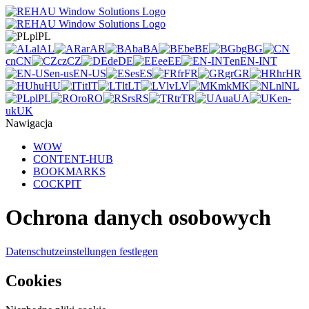
pl
PL
al
AL
ar
AR
ba
BA
be
BE
bg
BG
cn
CN
cz
CZ
de
DE
ee
EE
en
EN-INT
en-us
EN-US
es
ES
fr
FR
gr
GR
hr
HR
hu
HU
it
IT
lt
LT
lv
LV
mk
MK
nl
NL
pl
PL
ro
RO
rs
RS
tr
TR
ua
UA
en-
uk
UK
Nawigacja
WOW
CONTENT-HUB
BOOKMARKS
COCKPIT
Ochrona danych osobowych
Datenschutzeinstellungen festlegen
Cookies