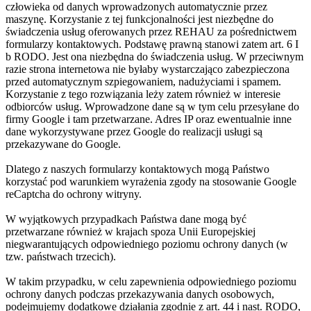
człowieka od danych wprowadzonych automatycznie przez
maszynę. Korzystanie z tej funkcjonalności jest niezbędne do
świadczenia usług oferowanych przez REHAU za pośrednictwem
formularzy kontaktowych. Podstawę prawną stanowi zatem art. 6 I
b RODO. Jest ona niezbędna do świadczenia usług. W przeciwnym
razie strona internetowa nie byłaby wystarczająco zabezpieczona
przed automatycznym szpiegowaniem, nadużyciami i spamem.
Korzystanie z tego rozwiązania leży zatem również w interesie
odbiorców usług. Wprowadzone dane są w tym celu przesyłane do
firmy Google i tam przetwarzane. Adres IP oraz ewentualnie inne
dane wykorzystywane przez Google do realizacji usługi są
przekazywane do Google.
Dlatego z naszych formularzy kontaktowych mogą Państwo
korzystać pod warunkiem wyrażenia zgody na stosowanie Google
reCaptcha do ochrony witryny.
W wyjątkowych przypadkach Państwa dane mogą być
przetwarzane również w krajach spoza Unii Europejskiej
niegwarantujących odpowiedniego poziomu ochrony danych (w
tzw. państwach trzecich).
W takim przypadku, w celu zapewnienia odpowiedniego poziomu
ochrony danych podczas przekazywania danych osobowych,
podejmujemy dodatkowe działania zgodnie z art. 44 i nast. RODO,