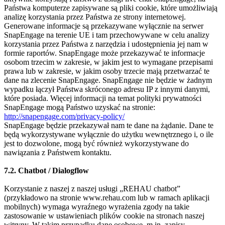
Państwa komputerze zapisywane są pliki cookie, które umożliwiają
analizę korzystania przez Państwa ze strony internetowej.
Generowane informacje są przekazywane wyłącznie na serwer
SnapEngage na terenie UE i tam przechowywane w celu analizy
korzystania przez Państwa z narzędzia i udostępnienia jej nam w
formie raportów. SnapEngage może przekazywać te informacje
osobom trzecim w zakresie, w jakim jest to wymagane przepisami
prawa lub w zakresie, w jakim osoby trzecie mają przetwarzać te
dane na zlecenie SnapEngage. SnapEngage nie będzie w żadnym
wypadku łączył Państwa skróconego adresu IP z innymi danymi,
które posiada. Więcej informacji na temat polityki prywatności
SnapEngage mogą Państwo uzyskać na stronie:
http://snapengage.com/privacy-policy/
SnapEngage będzie przekazywał nam te dane na żądanie. Dane te
będą wykorzystywane wyłącznie do użytku wewnętrznego i, o ile
jest to dozwolone, mogą być również wykorzystywane do
nawiązania z Państwem kontaktu.
7.2. Chatbot / Dialogflow
Korzystanie z naszej z naszej usługi „REHAU chatbot”
(przykładowo na stronie www.rehau.com lub w ramach aplikacji
mobilnych) wymaga wyraźnego wyrażenia zgody na takie
zastosowanie w ustawieniach plików cookie na stronach naszej
witryny. W takim przypadku dane osobowe, m.in. zapisy