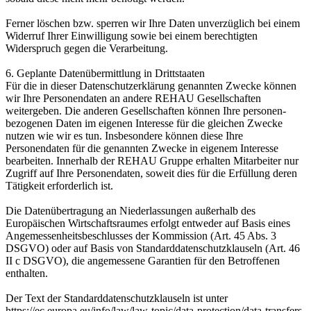
Ferner löschen bzw. sperren wir Ihre Daten unverzüglich bei einem
Widerruf Ihrer Einwilligung sowie bei einem berechtigten
Widerspruch gegen die Verarbeitung.
6. Geplante Datenübermittlung in Drittstaaten
Für die in dieser Datenschutzerklärung genannten Zwecke können
wir Ihre Personendaten an andere REHAU Gesellschaften
weitergeben. Die anderen Gesellschaften können Ihre personen­
bezogenen Daten im eigenen Interesse für die gleichen Zwecke
nutzen wie wir es tun. Insbesondere können diese Ihre
Personendaten für die genannten Zwecke in eigenem Interesse
bearbeiten. Innerhalb der REHAU Gruppe erhalten Mitarbeiter nur
Zugriff auf Ihre Personendaten, soweit dies für die Erfüllung deren
Tätigkeit erforderlich ist.
Die Datenübertragung an Niederlassungen außerhalb des
Europäischen Wirtschaftsraumes erfolgt entweder auf Basis eines
Angemessenheits­beschlusses der Kommission (Art. 45 Abs. 3
DSGVO) oder auf Basis von Standard­datenschutz­klauseln (Art. 46
II c DSGVO), die angemessene Garantien für den Betroffenen
enthalten.
Der Text der Standard­datenschutz­klauseln ist unter
https://ec.europa.eu/info/law/law-topic/data-protection/data-transfers-