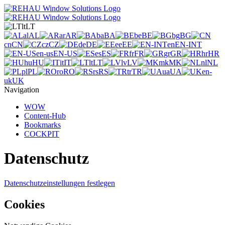
lt
LT
al
AL
ar
AR
ba
BA
be
BE
bg
BG
cn
CN
cz
CZ
de
DE
ee
EE
en
EN-INT
en-us
EN-US
es
ES
fr
FR
gr
GR
hr
HR
hu
HU
it
IT
lt
LT
lv
LV
mk
MK
nl
NL
pl
PL
ro
RO
rs
RS
tr
TR
ua
UA
en-
uk
UK
Navigation
WOW
Content-Hub
Bookmarks
COCKPIT
Datenschutz
Datenschutzeinstellungen festlegen
Cookies