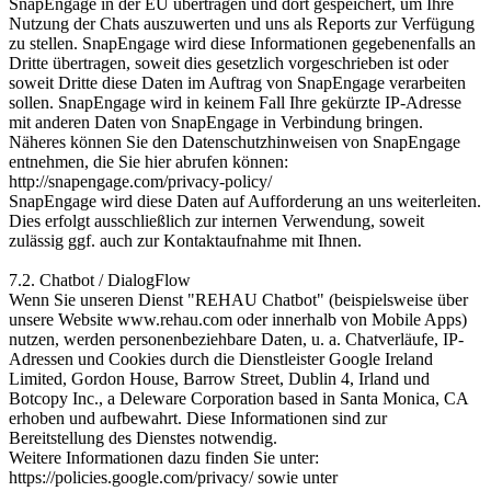
SnapEngage in der EU übertragen und dort gespeichert, um Ihre
Nutzung der Chats auszuwerten und uns als Reports zur Verfügung
zu stellen. SnapEngage wird diese Informationen gegebenenfalls an
Dritte übertragen, soweit dies gesetzlich vorgeschrieben ist oder
soweit Dritte diese Daten im Auftrag von SnapEngage verarbeiten
sollen. SnapEngage wird in keinem Fall Ihre gekürzte IP-Adresse
mit anderen Daten von SnapEngage in Verbindung bringen.
Näheres können Sie den Datenschutz­hinweisen von SnapEngage
entnehmen, die Sie hier abrufen können:
http://snapengage.com/privacy-policy/
SnapEngage wird diese Daten auf Aufforderung an uns weiterleiten.
Dies erfolgt ausschließlich zur internen Verwendung, soweit
zulässig ggf. auch zur Kontaktaufnahme mit Ihnen.
7.2. Chatbot / DialogFlow
Wenn Sie unseren Dienst "REHAU Chatbot" (beispielsweise über
unsere Website www.rehau.com oder innerhalb von Mobile Apps)
nutzen, werden personen­beziehbare Daten, u. a. Chatverläufe, IP-
Adressen und Cookies durch die Dienstleister Google Ireland
Limited, Gordon House, Barrow Street, Dublin 4, Irland und
Botcopy Inc., a Deleware Corporation based in Santa Monica, CA
erhoben und aufbewahrt. Diese Informationen sind zur
Bereitstellung des Dienstes notwendig.
Weitere Informationen dazu finden Sie unter:
https://policies.google.com/privacy/ sowie unter