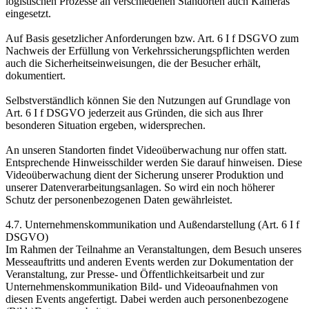
logistischen Prozesse an verschiedenen Standorten auch Kameras
eingesetzt.
Auf Basis gesetzlicher Anforderungen bzw. Art. 6 I f DSGVO zum
Nachweis der Erfüllung von Verkehrssicherungs­pflichten werden
auch die Sicherheits­einweisungen, die der Besucher erhält,
dokumentiert.
Selbstverständlich können Sie den Nutzungen auf Grundlage von
Art. 6 I f DSGVO jederzeit aus Gründen, die sich aus Ihrer
besonderen Situation ergeben, widersprechen.
An unseren Standorten findet Videoüberwachung nur offen statt.
Entsprechende Hinweisschilder werden Sie darauf hinweisen. Diese
Videoüberwachung dient der Sicherung unserer Produktion und
unserer Datenverarbeitungs­anlagen. So wird ein noch höherer
Schutz der personen­bezogenen Daten gewährleistet.
4.7. Unternehmenskommunikation und Außendarstellung (Art. 6 I f
DSGVO)
Im Rahmen der Teilnahme an Veranstaltungen, dem Besuch unseres
Messeauftritts und anderen Events werden zur Dokumentation der
Veranstaltung, zur Presse- und Öffentlichkeitsarbeit und zur
Unternehmenskommunikation Bild- und Videoaufnahmen von
diesen Events angefertigt. Dabei werden auch personenbezogene