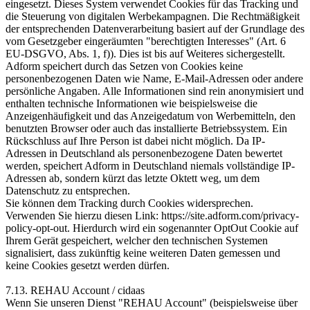
eingesetzt. Dieses System verwendet Cookies für das Tracking und
die Steuerung von digitalen Werbekampagnen. Die Rechtmäßigkeit
der entsprechenden Datenverarbeitung basiert auf der Grundlage des
vom Gesetzgeber eingeräumten "berechtigten Interesses" (Art. 6
EU-DSGVO, Abs. 1, f)). Dies ist bis auf Weiteres sichergestellt.
Adform speichert durch das Setzen von Cookies keine
personenbezogenen Daten wie Name, E-Mail-Adressen oder andere
persönliche Angaben. Alle Informationen sind rein anonymisiert und
enthalten technische Informationen wie beispielsweise die
Anzeigenhäufigkeit und das Anzeigedatum von Werbemitteln, den
benutzten Browser oder auch das installierte Betriebssystem. Ein
Rückschluss auf Ihre Person ist dabei nicht möglich. Da IP-
Adressen in Deutschland als personenbezogene Daten bewertet
werden, speichert Adform in Deutschland niemals vollständige IP-
Adressen ab, sondern kürzt das letzte Oktett weg, um dem
Datenschutz zu entsprechen.
Sie können dem Tracking durch Cookies widersprechen.
Verwenden Sie hierzu diesen Link: https://site.adform.com/privacy-
policy-opt-out. Hierdurch wird ein sogenannter OptOut Cookie auf
Ihrem Gerät gespeichert, welcher den technischen Systemen
signalisiert, dass zukünftig keine weiteren Daten gemessen und
keine Cookies gesetzt werden dürfen.
7.13. REHAU Account / cidaas
Wenn Sie unseren Dienst "REHAU Account" (beispielsweise über