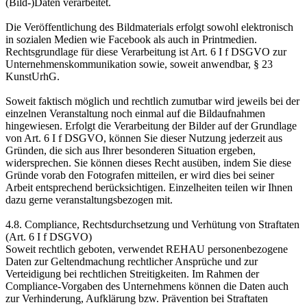
(Bild-)Daten verarbeitet.
Die Veröffentlichung des Bildmaterials erfolgt sowohl elektronisch
in sozialen Medien wie Facebook als auch in Printmedien.
Rechtsgrundlage für diese Verarbeitung ist Art. 6 I f DSGVO zur
Unternehmens­kommunikation sowie, soweit anwendbar, § 23
KunstUrhG.
Soweit faktisch möglich und rechtlich zumutbar wird jeweils bei der
einzelnen Veranstaltung noch einmal auf die Bildaufnahmen
hingewiesen. Erfolgt die Verarbeitung der Bilder auf der Grundlage
von Art. 6 I f DSGVO, können Sie dieser Nutzung jederzeit aus
Gründen, die sich aus Ihrer besonderen Situation ergeben,
widersprechen. Sie können dieses Recht ausüben, indem Sie diese
Gründe vorab den Fotografen mitteilen, er wird dies bei seiner
Arbeit entsprechend berücksichtigen. Einzelheiten teilen wir Ihnen
dazu gerne veranstaltungs­bezogen mit.
4.8. Compliance, Rechtsdurchsetzung und Verhütung von Straftaten
(Art. 6 I f DSGVO)
Soweit rechtlich geboten, verwendet REHAU personenbezogene
Daten zur Geltendmachung rechtlicher Ansprüche und zur
Verteidigung bei rechtlichen Streitigkeiten. Im Rahmen der
Compliance-Vorgaben des Unternehmens können die Daten auch
zur Verhinderung, Aufklärung bzw. Prävention bei Straftaten