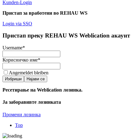
Kunden-Login
Пристап за вработени во REHAU WS
Login via SSO
Пристап преку REHAU WS Weblication акаунт
Username
*
Корисничко име
*
Angemeldet bleiben
Избриши
Најави се
Ресетирање на Weblication лозинка.
Ја заборавивте лозинката
Промени лозинка
Top