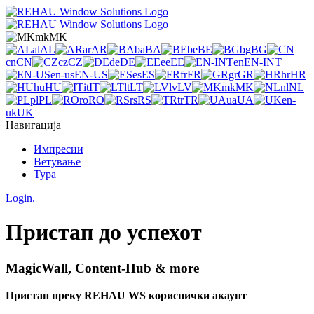
mk
MK
al
AL
ar
AR
ba
BA
be
BE
bg
BG
cn
CN
cz
CZ
de
DE
ee
EE
en
EN-INT
en-us
EN-US
es
ES
fr
FR
gr
GR
hr
HR
hu
HU
it
IT
lt
LT
lv
LV
mk
MK
nl
NL
pl
PL
ro
RO
rs
RS
tr
TR
ua
UA
en-
uk
UK
Навигација
Импресии
Ветување
Тура
Login.
Пристап до успехот
MagicWall, Content-Hub & more
Пристап преку REHAU WS кориснички акаунт