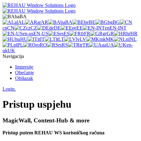
ba
BA
al
AL
ar
AR
ba
BA
be
BE
bg
BG
cn
CN
cz
CZ
de
DE
ee
EE
en
EN-INT
en-us
EN-US
es
ES
fr
FR
gr
GR
hr
HR
hu
HU
it
IT
lt
LT
lv
LV
mk
MK
nl
NL
pl
PL
ro
RO
rs
RS
tr
TR
ua
UA
en-
uk
UK
Navigacija
Impresije
Obećanje
Obilazak
Login.
Pristup uspjehu
MagicWall, Content-Hub & more
Pristup putem REHAU WS korisničkog računa