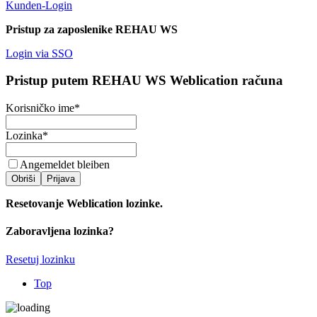
Kunden-Login
Pristup za zaposlenike REHAU WS
Login via SSO
Pristup putem REHAU WS Weblication računa
Korisničko ime
*
Lozinka
*
Angemeldet bleiben
Obriši
Prijava
Resetovanje Weblication lozinke.
Zaboravljena lozinka?
Resetuj lozinku
Top