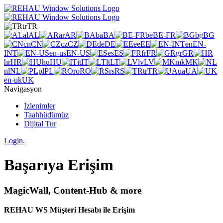
tr
TR
al
AL
ar
AR
ba
BA
be
BE-FR
bg
BG
cn
CN
cz
CZ
de
DE
ee
EE
en
EN-
INT
en-us
EN-US
es
ES
fr
FR
gr
GR
hr
HR
hu
HU
it
IT
lt
LT
lv
LV
mk
MK
nl
NL
pl
PL
ro
RO
rs
RS
tr
TR
ua
UA
en-uk
UK
Navigasyon
İzlenimler
Taahhüdümüz
Dijital Tur
Login.
Başarıya Erişim
MagicWall, Content-Hub & more
REHAU WS Müşteri Hesabı ile Erişim