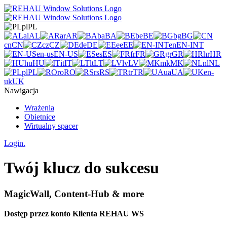
pl
PL
al
AL
ar
AR
ba
BA
be
BE
bg
BG
cn
CN
cz
CZ
de
DE
ee
EE
en
EN-INT
en-us
EN-US
es
ES
fr
FR
gr
GR
hr
HR
hu
HU
it
IT
lt
LT
lv
LV
mk
MK
nl
NL
pl
PL
ro
RO
rs
RS
tr
TR
ua
UA
en-
uk
UK
Nawigacja
Wrażenia
Obietnice
Wirtualny spacer
Login.
Twój klucz do sukcesu
MagicWall, Content-Hub & more
Dostęp przez konto Klienta REHAU WS