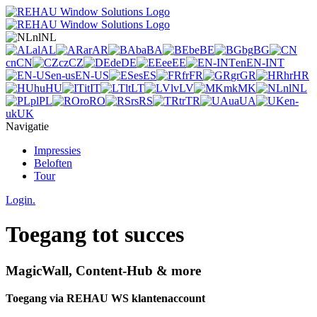
nl
NL
al
AL
ar
AR
ba
BA
be
BE
bg
BG
cn
CN
cz
CZ
de
DE
ee
EE
en
EN-INT
en-us
EN-US
es
ES
fr
FR
gr
GR
hr
HR
hu
HU
it
IT
lt
LT
lv
LV
mk
MK
nl
NL
pl
PL
ro
RO
rs
RS
tr
TR
ua
UA
en-
uk
UK
Navigatie
Impressies
Beloften
Tour
Login.
Toegang tot succes
MagicWall, Content-Hub & more
Toegang via REHAU WS klantenaccount