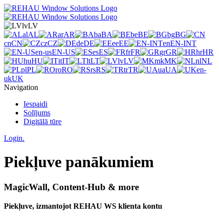
lv
LV
al
AL
ar
AR
ba
BA
be
BE
bg
BG
cn
CN
cz
CZ
de
DE
ee
EE
en
EN-INT
en-us
EN-US
es
ES
fr
FR
gr
GR
hr
HR
hu
HU
it
IT
lt
LT
lv
LV
mk
MK
nl
NL
pl
PL
ro
RO
rs
RS
tr
TR
ua
UA
en-
uk
UK
Navigation
Iespaidi
Solījums
Digitālā tūre
Login.
Piekļuve panākumiem
MagicWall, Content-Hub & more
Piekļuve, izmantojot REHAU WS klienta kontu