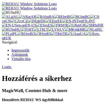
hu
HU
al
AL
ar
AR
ba
BA
be
BE
bg
BG
cn
CN
cz
CZ
de
DE
ee
EE
en
EN-INT
en-us
EN-US
es
ES
fr
FR
gr
GR
hr
HR
hu
HU
it
IT
lt
LT
lv
LV
mk
MK
nl
NL
pl
PL
ro
RO
rs
RS
tr
TR
ua
UA
en-
uk
UK
Navigáció
Impressziók
Ajánlatunk
Virtuális túra
Login.
Hozzáférés a sikerhez
MagicWall, Content-Hub & more
Hozzáférés REHAU WS ügyfélfiókkal