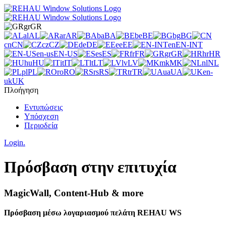
gr
GR
al
AL
ar
AR
ba
BA
be
BE
bg
BG
cn
CN
cz
CZ
de
DE
ee
EE
en
EN-INT
en-us
EN-US
es
ES
fr
FR
gr
GR
hr
HR
hu
HU
it
IT
lt
LT
lv
LV
mk
MK
nl
NL
pl
PL
ro
RO
rs
RS
tr
TR
ua
UA
en-
uk
UK
Πλοήγηση
Εντυπώσεις
Υπόσχεση
Περιοδεία
Login.
Πρόσβαση στην επιτυχία
MagicWall, Content-Hub & more
Πρόσβαση μέσω λογαριασμού πελάτη REHAU WS