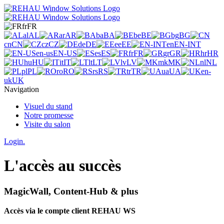
fr
FR
al
AL
ar
AR
ba
BA
be
BE
bg
BG
cn
CN
cz
CZ
de
DE
ee
EE
en
EN-INT
en-us
EN-US
es
ES
fr
FR
gr
GR
hr
HR
hu
HU
it
IT
lt
LT
lv
LV
mk
MK
nl
NL
pl
PL
ro
RO
rs
RS
tr
TR
ua
UA
en-
uk
UK
Navigation
Visuel du stand
Notre promesse
Visite du salon
Login.
L'accès au succès
MagicWall, Content-Hub & plus
Accès via le compte client REHAU WS