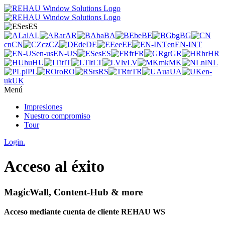
es
ES
al
AL
ar
AR
ba
BA
be
BE
bg
BG
cn
CN
cz
CZ
de
DE
ee
EE
en
EN-INT
en-us
EN-US
es
ES
fr
FR
gr
GR
hr
HR
hu
HU
it
IT
lt
LT
lv
LV
mk
MK
nl
NL
pl
PL
ro
RO
rs
RS
tr
TR
ua
UA
en-
uk
UK
Menú
Impresiones
Nuestro compromiso
Tour
Login.
Acceso al éxito
MagicWall, Content-Hub & more
Acceso mediante cuenta de cliente REHAU WS