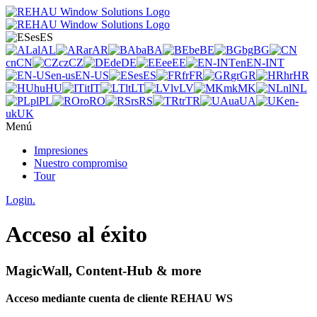
es
ES
al
AL
ar
AR
ba
BA
be
BE
bg
BG
cn
CN
cz
CZ
de
DE
ee
EE
en
EN-INT
en-us
EN-US
es
ES
fr
FR
gr
GR
hr
HR
hu
HU
it
IT
lt
LT
lv
LV
mk
MK
nl
NL
pl
PL
ro
RO
rs
RS
tr
TR
ua
UA
en-
uk
UK
Menú
Impresiones
Nuestro compromiso
Tour
Login.
Acceso al éxito
MagicWall, Content-Hub & more
Acceso mediante cuenta de cliente REHAU WS