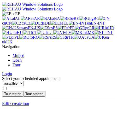
ee
EE
al
AL
ar
AR
ba
BA
be
BE
bg
BG
cn
CN
cz
CZ
de
DE
ee
EE
en
EN-INT
en-us
EN-US
es
ES
fr
FR
gr
GR
hr
HR
hu
HU
it
IT
lt
LT
lv
LV
mk
MK
nl
NL
pl
PL
ro
RO
rs
RS
tr
TR
ua
UA
en-
uk
UK
Navigation
Muljed
luban
Tour
Login
Select your scheduled appointment
Tour testen
Tour starten
Edit / create tour