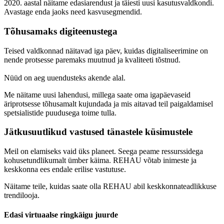
2020. aastal näitame edasiarendust ja täiesti uusi kasutusvaldkondi.
Avastage enda jaoks need kasvusegmendid.
Tõhusamaks digiteenustega
Teised valdkonnad näitavad iga päev, kuidas digitaliseerimine on
nende protsesse paremaks muutnud ja kvaliteeti tõstnud.
Nüüd on aeg uuendusteks akende alal.
Me näitame uusi lahendusi, millega saate oma igapäevaseid
äriprotsesse tõhusamalt kujundada ja mis aitavad teil paigaldamisel
spetsialistide puudusega toime tulla.
Jätkusuutlikud vastused tänastele küsimustele
Meil on elamiseks vaid üks planeet. Seega peame ressurssidega
kohusetundlikumalt ümber käima. REHAU võtab inimeste ja
keskkonna ees endale erilise vastutuse.
Näitame teile, kuidas saate olla REHAU abil keskkonnateadlikkuse
trendilooja.
Edasi virtuaalse ringkäigu juurde