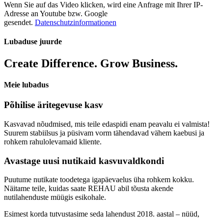
Wenn Sie auf das Video klicken, wird eine Anfrage mit Ihrer IP-
Adresse an Youtube bzw. Google
gesendet.
Datenschutzinformationen
Lubaduse juurde
Create Difference. Grow Business.
Meie lubadus
Põhilise äritegevuse kasv
Kasvavad nõudmised, mis teile edaspidi enam peavalu ei valmista!
Suurem stabiilsus ja püsivam vorm tähendavad vähem kaebusi ja
rohkem rahulolevamaid kliente.
Avastage uusi nutikaid kasvuvaldkondi
Puutume nutikate toodetega igapäevaelus üha rohkem kokku.
Näitame teile, kuidas saate REHAU abil tõusta akende
nutilahenduste müügis esikohale.
Esimest korda tutvustasime seda lahendust 2018. aastal – nüüd,