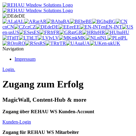
de
DE
al
AL
ar
AR
ba
BA
be
BE
bg
BG
cn
CN
cz
CZ
de
DE
ee
EE
en
EN-INT
en-us
US
es
ES
fr
FR
gr
GR
hr
HR
hu
HU
it
IT
lt
LT
lv
LV
mk
MK
nl
NL
pl
PL
ro
RO
rs
RS
tr
TR
ua
UA
en-uk
UK
Navigation
Impressum
Login.
Zugang zum Erfolg
MagicWall, Content-Hub & more
Zugang über REHAU WS Kunden-Account
Kunden-Login
Zugang für REHAU WS Mitarbeiter