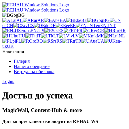
bg
BG
al
AL
ar
AR
ba
BA
be
BE
bg
BG
cn
CN
cz
CZ
de
DE
ee
EE
en
EN-INT
en-us
EN-US
es
ES
fr
FR
gr
GR
hr
HR
hu
HU
it
IT
lt
LT
lv
LV
mk
MK
nl
NL
pl
PL
ro
RO
rs
RS
tr
TR
ua
UA
en-
uk
UK
Навигация
Галерия
Нашето обещание
Виртуална обиколка
Login.
Достъп до успеха
MagicWall, Content-Hub & more
Достъп чрез клиентски акаунт на REHAU WS