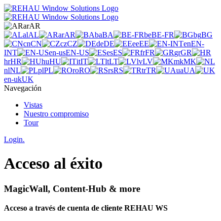
ar
AR
al
AL
ar
AR
ba
BA
be
BE-FR
bg
BG
cn
CN
cz
CZ
de
DE
ee
EE
en
EN-
INT
en-us
EN-US
es
ES
fr
FR
gr
GR
hr
HR
hu
HU
it
IT
lt
LT
lv
LV
mk
MK
nl
NL
pl
PL
ro
RO
rs
RS
tr
TR
ua
UA
en-uk
UK
Navegación
Vistas
Nuestro compromiso
Tour
Login.
Acceso al éxito
MagicWall, Content-Hub & more
Acceso a través de cuenta de cliente REHAU WS