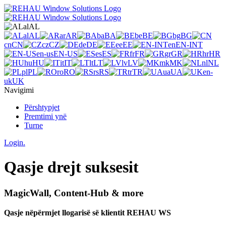
al
AL
al
AL
ar
AR
ba
BA
be
BE
bg
BG
cn
CN
cz
CZ
de
DE
ee
EE
en
EN-INT
en-us
EN-US
es
ES
fr
FR
gr
GR
hr
HR
hu
HU
it
IT
lt
LT
lv
LV
mk
MK
nl
NL
pl
PL
ro
RO
rs
RS
tr
TR
ua
UA
en-
uk
UK
Navigimi
Përshtypjet
Premtimi ynë
Turne
Login.
Qasje drejt suksesit
MagicWall, Content-Hub & more
Qasje nëpërmjet llogarisë së klientit REHAU WS