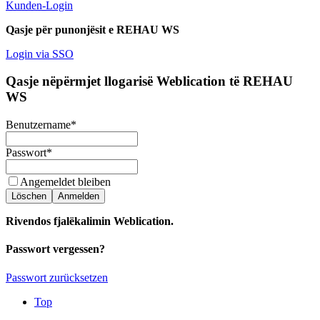
Kunden-Login
Qasje për punonjësit e REHAU WS
Login via SSO
Qasje nëpërmjet llogarisë Weblication të REHAU
WS
Benutzername
*
Passwort
*
Angemeldet bleiben
Löschen
Anmelden
Rivendos fjalëkalimin Weblication.
Passwort vergessen?
Passwort zurücksetzen
Top